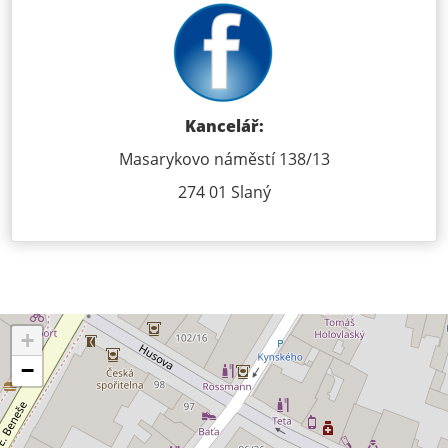
Kancelář:
Masarykovo náměstí 138/13
274 01 Slaný
+
−