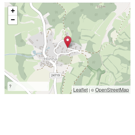
+
−
?
Leaflet
OpenStreetMap
|
©