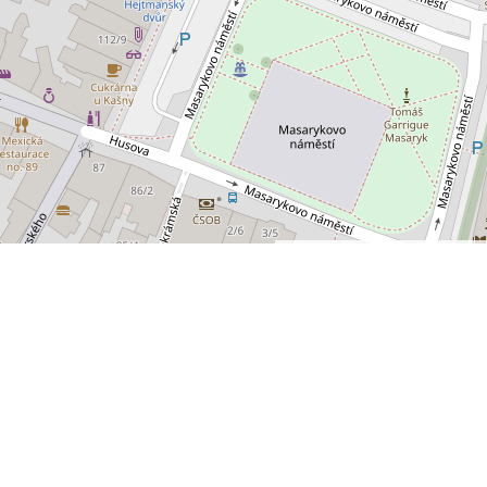
Leaflet
OpenStreetMap
|
©
 SPRÁVCE