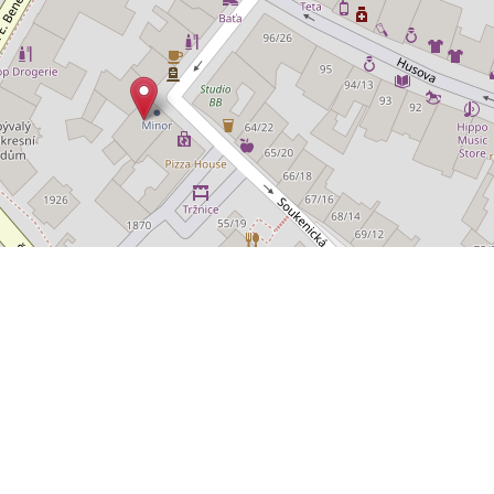
POLYWEB S.R.O.
REALITNÍ
ENTO WEB VYTVOŘIL
| BĚŽÍ NA SYSTÉMU