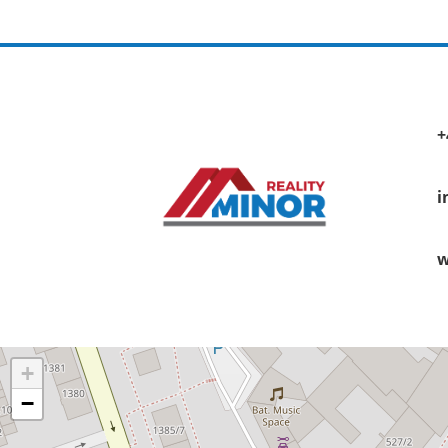
+
i
w
+
−