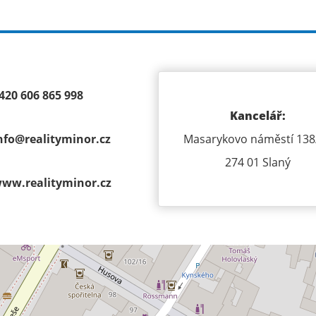
420 606 865 998
Kancelář:
nfo@
realityminor.cz
Masarykovo náměstí 138
274 01 Slaný
ww.realityminor.cz