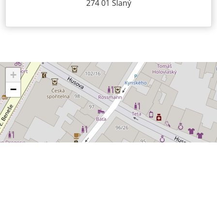
274 01 Slaný
+
−